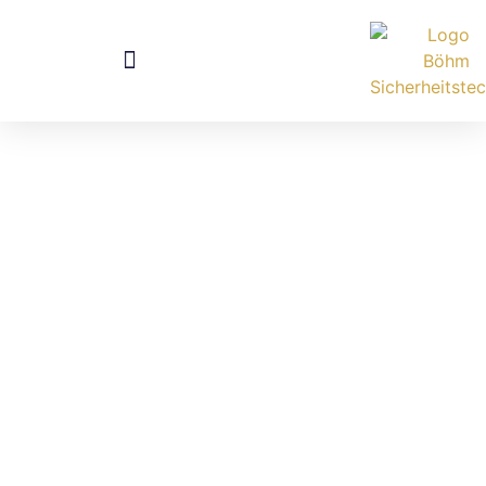
FACHPARTNER
Die richtigen Fachpartner haben für mich
höchste Relevanz.
Ich arbeite transparent – schauen Sie
sich hier meine Fachpartner an.