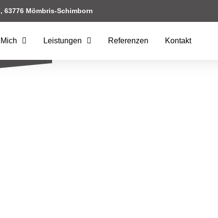
7, 63776 Mömbris-Schimborn
 Mich
Leistungen
Referenzen
Kontakt
TUNG