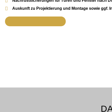
Nachrüstsicherungen für Türen und Fenster nach D
Auskunft zu Projektierung und Montage sowie ggf. I
jetzt Vor-Ort-Beratung buchen
D