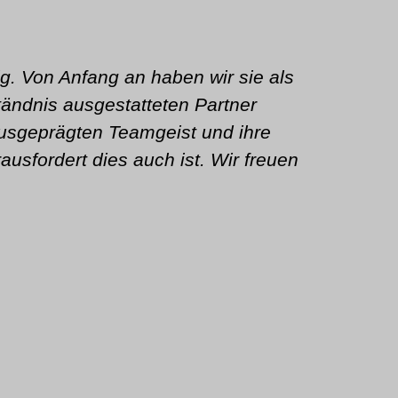
ig. Von Anfang an haben wir sie als
„
ändnis ausgestatteten Partner
ge
ausgeprägten Teamgeist und ihre
dara
usfordert dies auch ist. Wir freuen
der 
E
Ko