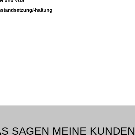
IN und VdS
nstandsetzung/-haltung
AS SAGEN MEINE KUNDE